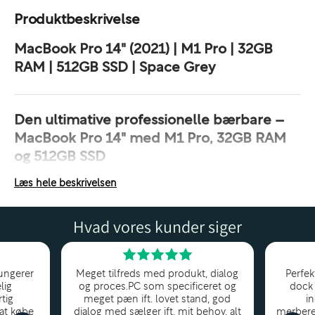
Produktbeskrivelse
MacBook Pro 14" (2021) | M1 Pro | 32GB
RAM | 512GB SSD | Space Grey
Den ultimative professionelle bærbare –
MacBook Pro 14" med M1 Pro, 32GB RAM
og 512GB SSD
Tag din kreativitet og produktivitet til nye højder med
Læs hele beskrivelsen
MacBook Pro 14” (2021)
, udstyret med Apples
Hvad vores kunder siger
kraftfulde
M1 Pro-chip
, imponerende
32 GB RAM
og
512 GB SSD-lagerplads
. Denne model i den elegante
Space Grey
-udgave er skabt til professionelle, der
ungerer
Meget tilfreds med produkt, dialog
Perfek
arbejder med alt fra video- og fotoredigering til
lig
og proces.PC som specificeret og
dock 
softwareudvikling, musikproduktion og
tig
meget pæn ift. lovet stand, god
i
 at købe
dialog med sælger ift. mit behov, alt
merbere