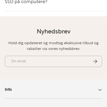
SSD på computere?
Fantastisk 14" Liquid Retina XDR-skærm
MacBook Pro 14” er udstyret med en
Liquid Retina
XDR-skærm
, der leverer op til
1000 nits vedvarende
lysstyrke
,
1600 nits peak
, og
P3-farvegamut
. Skærmen
Nyhedsbrev
er perfekt til farvenøjagtig billedbehandling, HDR-
indhold og præsentationer, hvor visuel kvalitet er
Hold dig opdateret og modtag eksklusive tilbud og
afgørende.
rabatter via vores nyhedsbrev.
E-mail
Abonner
Lang batterilevetid og støjsvag drift
Takket være den energieffektive arkitektur i M1 Pro-
chippen får du op til
17 timers batteritid
ved
almindelig brug – uden at ventilatorerne larmer. Selv
Info
ved tung belastning forbliver computeren
bemærkelsesværdigt stille og kølig.