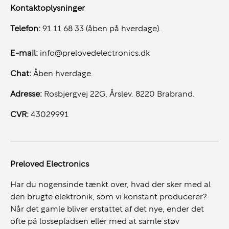
Kontaktoplysninger
Avanceret tilslutning og funktioner
Telefon:
91 11 68 33 (åben på hverdage).
3x Thunderbolt 4-porte (USB-C)
E-mail:
info@prelovedelectronics.dk
HDMI-port og SDXC-kortlæser
Chat:
Åben hverdage.
MagSafe 3-oplader
Adresse:
Rosbjergvej 22G, Årslev. 8220 Brabrand.
Wi-Fi 6 og Bluetooth 5.0
CVR:
43029991
1080p FaceTime HD-kamera
6-højttalersystem med rumlig lyd (Spatial Audio)
Preloved Electronics
Studio-grade mikrofoner til klar lydoptagelse
Har du nogensinde tænkt over, hvad der sker med al
den brugte elektronik, som vi konstant producerer?
Når det gamle bliver erstattet af det nye, ender det
Design og brugervenlighed
ofte på lossepladsen eller med at samle støv