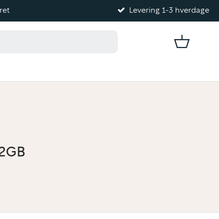
ret
Levering 1-3 hverdage
Kurv
12GB