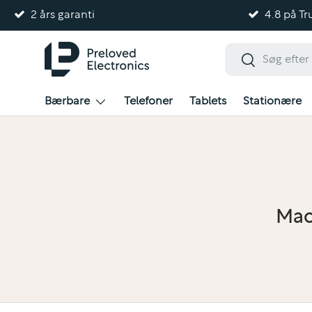
2 års garanti
4.8 på Tru
Gå til indhold
Søg
Søg
Bærbare
Telefoner
Tablets
Stationære
Mac