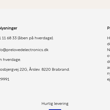
on sikrer effektiv
lysninger
P
 11 68 33 (åben på hverdage).
H
d
fo@prelovedelectronics.dk
N
ivitet
o
n hverdage.
d
isuel oplevelse med flotte
a
osbjergvej 22G, Årslev. 8220 Brabrand.
n
29991
e
Hurtig levering