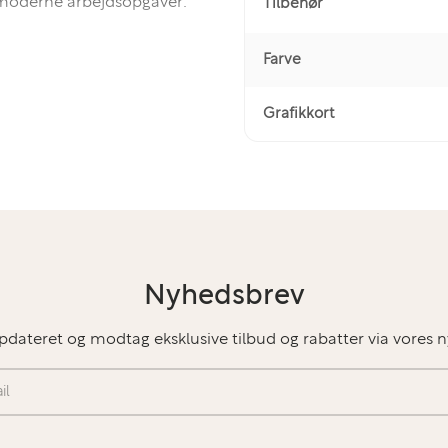
l moderne arbejdsopgaver:
Tilbehør
Farve
Grafikkort
brug, hvilket sikrer en
Nyhedsbrev
pdateret og modtag eksklusive tilbud og rabatter via vores 
lse til de mest almindelige