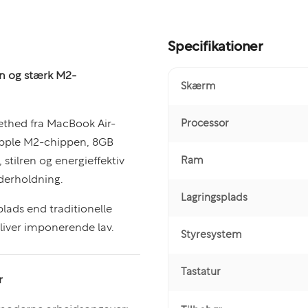
Specifikationer
gn og stærk M2-
Skærm
Processor
ethed fra MacBook Air-
pple M2-chippen, 8GB
Ram
tilren og energieffektiv
nderholdning.
Lagringsplads
lads end traditionelle
liver imponerende lav.
Styresystem
Tastatur
r