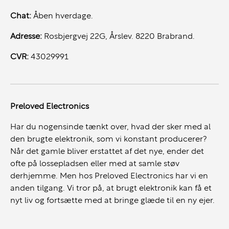
Chat:
Åben hverdage.
Intuitiv touchskærm:
Adresse:
Rosbjergvej 22G, Årslev. 8220 Brabrand.
Den indbyggede touchskærm på Lenovo ThinkPad X1
Carbon 7. gen. giver dig en mere interaktiv og intuitiv
CVR:
43029991
brugeroplevelse. Med touchskærmen kan du navigere,
scrolle og interagere direkte med indholdet på
skærmen med blot en berøring. Uanset om du tegner,
Preloved Electronics
redigerer dokumenter eller præsenterer ideer, giver
touchskærmen dig en mere naturlig og hurtig måde
Har du nogensinde tænkt over, hvad der sker med al
at arbejde på. Det er også ideelt til at skabe digitale
den brugte elektronik, som vi konstant producerer?
kunstværker, tage noter eller give præsentationer med
Når det gamle bliver erstattet af det nye, ender det
stil og elegance.
ofte på lossepladsen eller med at samle støv
derhjemme. Men hos Preloved Electronics har vi en
Imponerende skærm og lyd:
anden tilgang. Vi tror på, at brugt elektronik kan få et
nyt liv og fortsætte med at bringe glæde til en ny ejer.
ThinkPad X1 Carbon 7. generation er udstyret med en
fantastisk 14-tommers skærm, der leverer skarpe