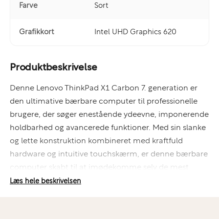
Farve
Sort
Grafikkort
Intel UHD Graphics 620
Produktbeskrivelse
Denne Lenovo ThinkPad X1 Carbon 7. generation er
den ultimative bærbare computer til professionelle
brugere, der søger enestående ydeevne, imponerende
holdbarhed og avancerede funktioner. Med sin slanke
og lette konstruktion kombineret med kraftfuld
hardware og intuitive touchskærm, er denne bærbare
computer skabt til at imødekomme selv de mest
krævende arbejdsbehov. Uanset om du er en
Læs hele beskrivelsen
forretningsrejsende, en kreativ professionel eller en
teknologientusiast, vil Lenovo ThinkPad X1 Carbon 7.