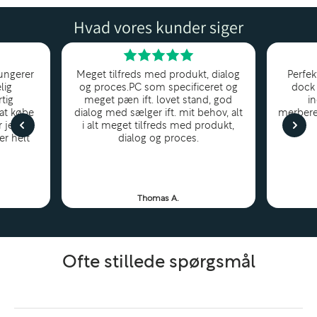
skabt til krævende kontorbrugere og studerende, der
Hvad vores kunder siger
har behov for en effektiv og driftssikker arbejdsstation
– både på kontoret og på farten.
ungerer
Meget tilfreds med produkt, dialog
Perfek
lig
og proces.PC som specificeret og
dock 
Kraftfuld AMD Ryzen 7-ydelse til
tig
meget pæn ift. lovet stand, god
i
 at købe
dialog med sælger ift. mit behov, alt
merbere
multitasking og produktivitet
r jeg
i alt meget tilfreds med produkt,
er helt
dialog og proces.
Udstyret med
AMD Ryzen 7 Pro-processoren
leverer
T495s masser af regnekraft til alt fra tung multitasking
og databehandling til videokonferencer og daglig
Thomas A.
produktivitet. Kombineret med
16GB RAM
får du en
jævn og responsiv brugeroplevelse, selv når flere
programmer kører samtidig.
Ofte stillede spørgsmål
14" Full HD-skærm – Klarhed og mobilitet i
perfekt balance