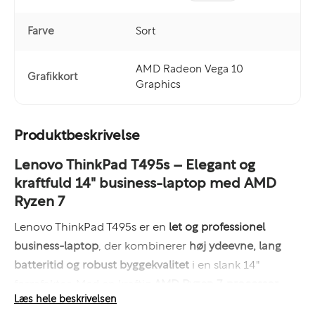
Farve
Sort
AMD Radeon Vega 10
Grafikkort
Graphics
Produktbeskrivelse
Lenovo ThinkPad T495s – Elegant og
kraftfuld 14" business-laptop med AMD
Ryzen 7
Lenovo ThinkPad T495s er en
let og professionel
business-laptop
, der kombinerer
høj ydeevne, lang
batteritid og robust byggekvalitet
i en slank 14"
formfaktor. Med en kraftig
AMD Ryzen 7-processor
,
Læs hele beskrivelsen
16GB RAM
og en hurtig
256GB SSD
, er denne model