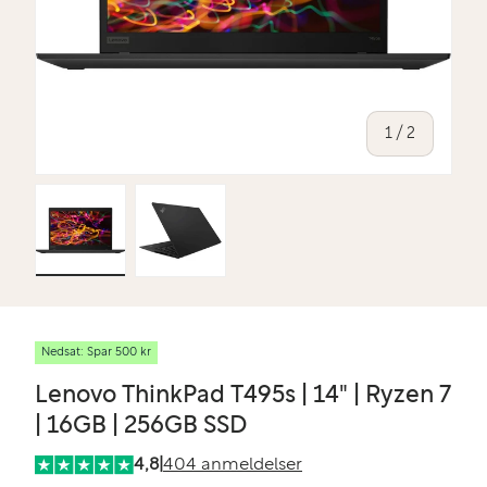
af
1
/
2
Indlæs billede 1 i gallerivisning
Indlæs billede 2 i gallerivisning
Nedsat: Spar 500 kr
Lenovo ThinkPad T495s | 14" | Ryzen 7
| 16GB | 256GB SSD
4,8
|
404 anmeldelser