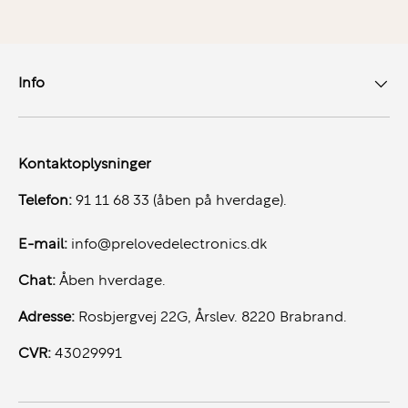
Brugere med fokus på mobilitet og pålidelighed
Miljøer med høje krav til sikkerhed og driftssikkerhed
Info
Konklusion
Lenovo ThinkPad T495s er et oplagt valg for dig, der
Kontaktoplysninger
ønsker
en kompakt, robust og effektiv
arbejdscomputer
med AMD Ryzen-ydeevne og
Telefon:
91 11 68 33 (åben på hverdage).
klassisk ThinkPad-kvalitet. Perfekt til både kontoret,
E-mail:
info@prelovedelectronics.dk
hjemmearbejdspladsen og studielivet.
Chat:
Åben hverdage.
Adresse:
Rosbjergvej 22G, Årslev. 8220 Brabrand.
CVR:
43029991