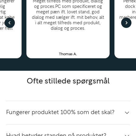
ungerer
Meget tilfreds med produkt, dialog
Perfek
lig
og proces.PC som specificeret og
dock 
tig
meget pæn ift. lovet stand, god
i
 at købe
dialog med sælger ift. mit behov, alt
merbere
Intel Core i7 – høj ydelse til krævende workloads
r jeg
i alt meget tilfreds med produkt,
er helt
dialog og proces.
Den indbyggede Intel Core i7-processor (11.
generation) leverer stærk performance til
professionelle opgaver:
Thomas A.
Multitasking med mange programmer
Store datasæt og regneark
Kompilering, analyse og udvikling
Ofte stillede spørgsmål
Tunge kontor- og forretningssystemer
Kreativt arbejde og produktivitet
Sammen med 32GB RAM får du en ekstremt flydende
Fungerer produktet 100% som det skal?
arbejdsoplevelse – også ved høj belastning.
Hvad betyder standen på produktet?