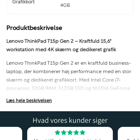
Grafikkort
4GB
Produktbeskrivelse
Lenovo ThinkPad T15p Gen 2 – Kraftfuld 15,6"
workstation med 4K skærm og dedikeret grafik
Lenovo ThinkPad T15p Gen 2 er en kraftfuld business-
laptop, der kombinerer høj performance med en stor
skærm og dedikeret grafikkort. Med Intel Core i7-
processor, 32GB RAM, 512GB SSD og NVIDIA GeForce
GTX 1650 får du en stærk arbejdsstation, der er ideel
Læs hele beskrivelsen
til både krævende kontorarbejde og grafiske opgaver.
Hvad vores kunder siger
T15p-serien placerer sig mellem klassiske business-
modeller og deciderede workstations og er designet til
brugere, der har brug for ekstra kraft i hverdagen.