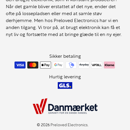
Når det gamle bliver erstattet af det nye, ender det
T15p Gen 2 understøtter moderne setups og fleksibelt
ofte på lossepladsen eller med at samle støv
arbejde:
derhjemme. Men hos Preloved Electronics har vi en
USB-C / Thunderbolt 4
anden tilgang. Vi tror på, at brugt elektronik kan få et
nyt liv og fortsætte med at bringe glæde til en ny ejer.
HDMI til ekstern skærm
Mulighed for docking
Wi-Fi 6 og stabil forbindelse
Sikker betaling
Understøtter flere eksterne skærme
Hurtig levering
Ideel til:
Grafisk arbejde og kreativ produktion
CAD og teknisk arbejde
Avanceret multitasking
Kontor og forretningsbrug
Brugere der ønsker stor skærm og høj performance
© 2026
Preloved Electronics
.