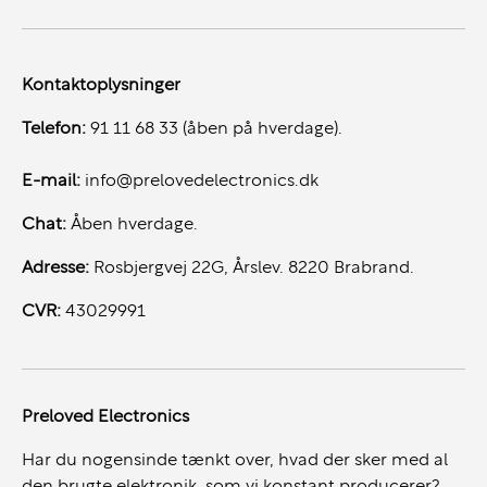
Også egnet til let gaming
Perfekt til dig, der har brug for mere end integreret
Kontaktoplysninger
grafik.
Telefon:
91 11 68 33 (åben på hverdage).
ThinkPad-kvalitet – robust og professionel
E-mail:
info@prelovedelectronics.dk
ThinkPad T15p Gen 2 er bygget til erhverv og daglig
Chat:
Åben hverdage.
brug:
Adresse:
Rosbjergvej 22G, Årslev. 8220 Brabrand.
Solid konstruktion og høj byggekvalitet
CVR:
43029991
Klassisk ThinkPad-tastatur med høj komfort
TrackPoint og præcis touchpad
Driftssikker platform til professionelt brug
Preloved Electronics
Har du nogensinde tænkt over, hvad der sker med al
Moderne tilslutning og fleksibel arbejdsplads
den brugte elektronik, som vi konstant producerer?