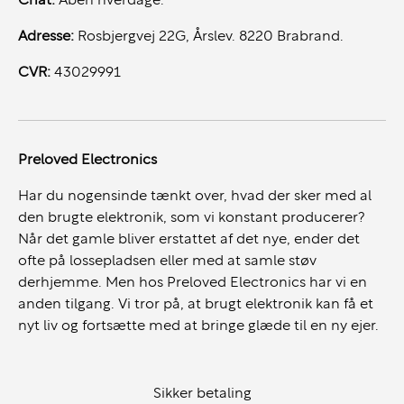
Chat:
Åben hverdage.
Stor Skærm:
15,6" skærmen giver masser af plads til
multitasking og arbejder komfortabelt med flere
Adresse:
Rosbjergvej 22G, Årslev. 8220 Brabrand.
vinduer åbne på én gang.
CVR:
43029991
Holdbarhed i Topklasse:
Bygget efter militærstandard
(MIL-STD 810H), hvilket sikrer robusthed og lang
levetid.
Komfortabel Tastatur:
Det anerkendte ThinkPad-
Preloved Electronics
tastatur med baggrundsbelysning sikrer præcision og
Har du nogensinde tænkt over, hvad der sker med al
komfort selv ved lange arbejdsdage.
den brugte elektronik, som vi konstant producerer?
Forbindelsesmuligheder:
Når det gamle bliver erstattet af det nye, ender det
USB-C og Thunderbolt 4 til hurtig dataoverførsel og
ofte på lossepladsen eller med at samle støv
tilslutning af eksterne enheder.
derhjemme. Men hos Preloved Electronics har vi en
HDMI-port til eksterne skærme og præsentationer.
anden tilgang. Vi tror på, at brugt elektronik kan få et
Wi-Fi 6 for hurtige og stabile trådløse forbindelser.
nyt liv og fortsætte med at bringe glæde til en ny ejer.
Ideel Til:
Sikker betaling