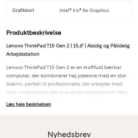
Grafikkort
Intel® Iris® Xe Graphics
Produktbeskrivelse
Lenovo ThinkPad T15 Gen 2 | 15,6" | Alsidig og Pålidelig
Arbejdsstation
Lenovo ThinkPad T15 Gen 2 er en kraftfuld bærbar
computer, der kombinerer høj ydeevne med en stor
skærm, perfekt til professionelle, der arbejder med
data, multitasking eller krævende applikationer. Med
sin robuste opbygning og avancerede funktioner er
Læs hele beskrivelsen
den ideel til både kontor og hjemmearbejde.
Specifikationer:
Nyhedsbrev