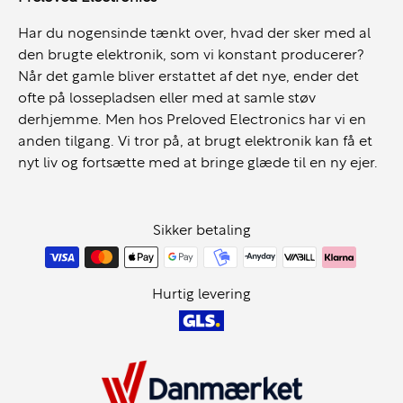
Har du nogensinde tænkt over, hvad der sker med al
den brugte elektronik, som vi konstant producerer?
Moderne tilslutning og fleksibelt setup
Når det gamle bliver erstattet af det nye, ender det
ofte på lossepladsen eller med at samle støv
T14s Gen 2 understøtter moderne arbejdspladser og
derhjemme. Men hos Preloved Electronics har vi en
fleksible setups:
anden tilgang. Vi tror på, at brugt elektronik kan få et
nyt liv og fortsætte med at bringe glæde til en ny ejer.
USB-C / Thunderbolt
HDMI til ekstern skærm
Mulighed for docking
Sikker betaling
Wi-Fi og stabil netværksforbindelse
Understøtter flere eksterne skærme
Hurtig levering
Ideel til:
Kontor og administration
Hjemmearbejde og hybridarbejde