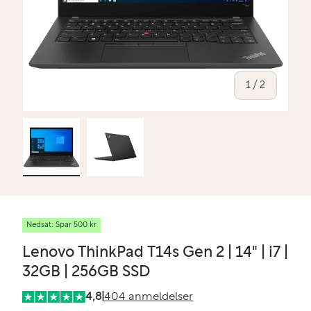
af
1
/
2
Indlæs billede 1 i gallerivisning
Indlæs billede 2 i gallerivisning
Nedsat: Spar 500 kr
Lenovo ThinkPad T14s Gen 2 | 14" | i7 |
32GB | 256GB SSD
4,8
|
404 anmeldelser