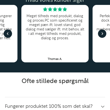
ønsker en premium business-laptop med fokus på
mobilitet, komfort og stabil performance.
ungerer
Meget tilfreds med produkt, dialog
Perfek
lig
og proces.PC som specificeret og
dock 
tig
meget pæn ift. lovet stand, god
i
 at købe
dialog med sælger ift. mit behov, alt
merbere
Intel Core i7 – stærk performance til professionelt
r jeg
i alt meget tilfreds med produkt,
arbejde
er helt
dialog og proces.
Den indbyggede Intel Core i7-processor leverer hurtig
og stabil ydelse til moderne arbejdsopgaver:
Thomas A.
Multitasking med mange programmer
Store regneark og databehandling
Kontor- og forretningssystemer
Ofte stillede spørgsmål
Web- og cloud-baseret arbejde
Videomøder og produktivitet
Sammen med 32GB RAM får du en meget responsiv
Fungerer produktet 100% som det skal?
og flydende arbejdsoplevelse – også ved krævende