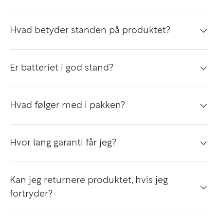
brug.
Hvad betyder standen på produktet?
14" skærm – perfekt balance mellem mobilitet og
arbejdsplads
Er batteriet i god stand?
Den 14" store skærm giver en god balance mellem
komfort og mobilitet:
Hvad følger med i pakken?
Perfekt til:
Dagligt kontorarbejde
Hvor lang garanti får jeg?
Multitasking med flere vinduer
Dokumenter og tekstbehandling
Mobilt arbejde og fleksible arbejdsdage
Kan jeg returnere produktet, hvis jeg
fortryder?
Det kompakte format gør maskinen nem at
transportere uden at gå på kompromis med