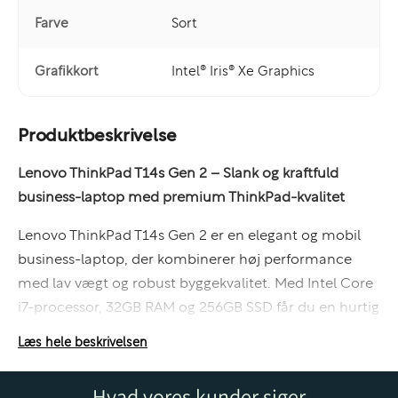
Farve
Sort
Grafikkort
Intel® Iris® Xe Graphics
Produktbeskrivelse
Lenovo ThinkPad T14s Gen 2 – Slank og kraftfuld
business-laptop med premium ThinkPad-kvalitet
Lenovo ThinkPad T14s Gen 2 er en elegant og mobil
business-laptop, der kombinerer høj performance
med lav vægt og robust byggekvalitet. Med Intel Core
i7-processor, 32GB RAM og 256GB SSD får du en hurtig
og driftssikker arbejdscomputer, der er ideel til både
Læs hele beskrivelsen
kontor, hjemmearbejde og mobile arbejdsdage.
Hvad vores kunder siger
T14s-serien er udviklet til professionelle brugere, der