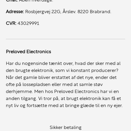
Chat:
Åben hverdage.
Store regneark og databehandling
Adresse:
Rosbjergvej 22G, Årslev. 8220 Brabrand.
Forretnings- og ERP-systemer
Softwareudvikling
CVR:
43029991
Avancerede kontoropgaver
Sammen med 32GB RAM får du en hurtig og responsiv
arbejdsoplevelse, selv ved høj belastning.
Preloved Electronics
Har du nogensinde tænkt over, hvad der sker med al
den brugte elektronik, som vi konstant producerer?
32GB RAM – bygget til professionelle workflows
Når det gamle bliver erstattet af det nye, ender det
ofte på lossepladsen eller med at samle støv
Med hele 32GB RAM får du rigelig kapacitet til
derhjemme. Men hos Preloved Electronics har vi en
moderne arbejdsopgaver:
anden tilgang. Vi tror på, at brugt elektronik kan få et
Mange programmer åbne samtidig
nyt liv og fortsætte med at bringe glæde til en ny ejer.
Store datasæt og komplekse regneark
Videomøder og samarbejdsværktøjer
Sikker betaling
Professionelle arbejdsapplikationer