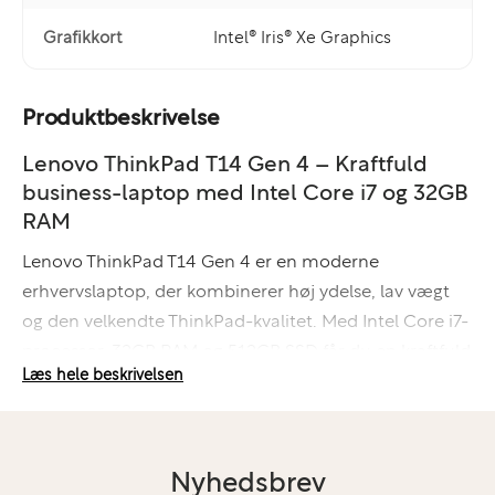
Grafikkort
Intel® Iris® Xe Graphics
Produktbeskrivelse
Lenovo ThinkPad T14 Gen 4 – Kraftfuld
business-laptop med Intel Core i7 og 32GB
RAM
Lenovo ThinkPad T14 Gen 4 er en moderne
erhvervslaptop, der kombinerer høj ydelse, lav vægt
og den velkendte ThinkPad-kvalitet. Med Intel Core i7-
processor, 32GB RAM og 512GB SSD får du en kraftfuld
Læs hele beskrivelsen
arbejdscomputer, der er bygget til professionelle
brugere med høje krav til multitasking, produktivitet
og driftssikkerhed.
Nyhedsbrev
T14-serien er blandt de mest populære business-