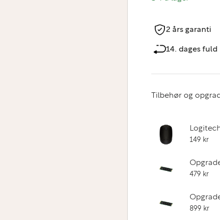
2 års garanti
erivisning
14. dages fuld 
Tilbehør og opgrad
Logitec
149 kr
Opgrade
479 kr
Opgrader
899 kr