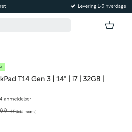
ret
Levering 1-3 hverdage
Kurv
kr
Pad T14 Gen 3 | 14" | i7 | 32GB |
4 anmeldelser
999 kr
(Inkl. moms)