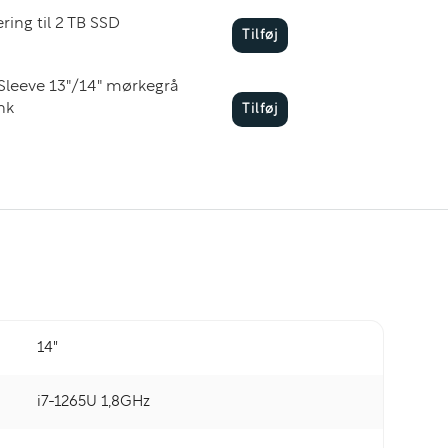
ing til 2 TB SSD
Tilføj
Sleeve 13"/14" mørkegrå
nk
Tilføj
14"
i7-1265U 1,8GHz