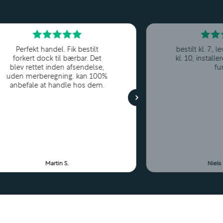
Perfekt handel. Fik bestilt
bestilt kl. 7.,
forkert dock til bærbar. Det
kl. 10, installe
blev rettet inden afsendelse,
fu
uden merberegning. kan 100%
anbefale at handle hos dem.
Martin S.
Niels