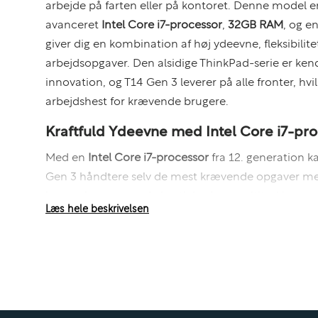
arbejde på farten eller på kontoret. Denne model 
avanceret
Intel Core i7-processor
,
32GB RAM
, og e
giver dig en kombination af høj ydeevne, fleksibilite
arbejdsopgaver. Den alsidige ThinkPad-serie er ken
innovation, og T14 Gen 3 leverer på alle fronter, hvil
arbejdshest for krævende brugere.
Kraftfuld Ydeevne med Intel Core i7-pr
Med en
Intel Core i7-processor
fra 12. generation 
Gen 3 håndtere selv de mest krævende opgaver me
leverer imponerende hastighed og multitasking-evner
Læs hele beskrivelsen
arbejdsopgaver som
kompleks databehandling
,
vid
modellering
, eller
softwareudvikling
. Med turbo boo
4,8 GHz
kan du forvente hurtig opstart, glat multit
håndtering af tunge arbejdsbelastninger.
32GB RAM – Maksimal Multitasking