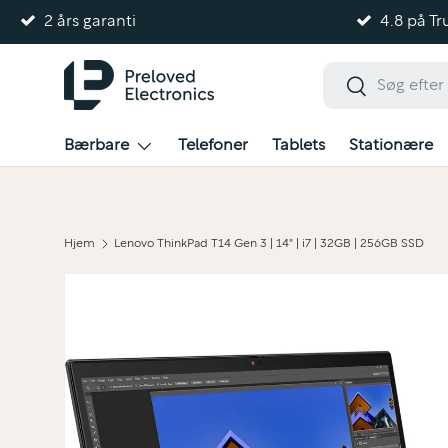
2 års garanti
4.8 på Tru
Gå til indhold
Søg
Søg
Bærbare
Telefoner
Tablets
Stationære
Hjem
Lenovo ThinkPad T14 Gen 3 | 14" | i7 | 32GB | 256GB SSD