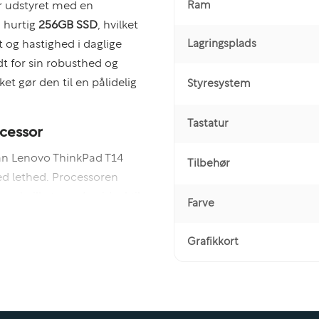
Ram
er udstyret med en
n hurtig
256GB SSD
, hvilket
Lagringsplads
t og hastighed i daglige
dt for sin robusthed og
ket gør den til en pålidelig
Styresystem
Tastatur
ocessor
kan Lenovo ThinkPad T14
Tilbehør
d lethed. Processoren
, hvilket gør den ideel til
Farve
eoredigering
,
3D-
st-hastigheder på op til
Grafikkort
asking og problemfri