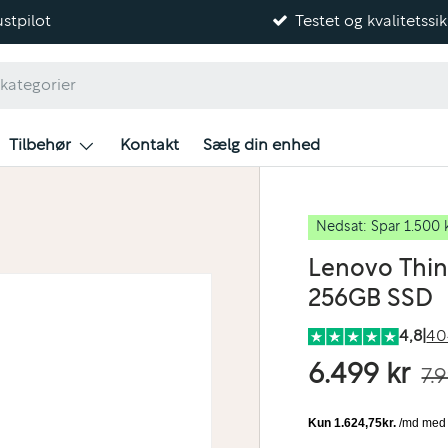
stpilot
Testet og kvalitetssik
Tilbehør
Kontakt
Sælg din enhed
Nedsat: Spar 1.500 
Lenovo Think
256GB SSD
4,8
|
40
6.499 kr
7.