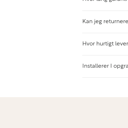
Lang Batteritid og Hurtig Opladning
ThinkPad T14 Gen 3 er designet til at holde hele d
Kan jeg returnere
batterilevetid
. Den hurtige opladningsteknologi sikr
komme tilbage til arbejdet, da batteriet kan oplades
Dette er en uundværlig funktion for dem, der ofte a
Hvor hurtigt lever
har adgang til strøm hele tiden.
Forbindelser og Fleksibilitet
Installerer I op
Med Lenovo ThinkPad T14 Gen 3 får du en bred vifte
der gør det nemt at tilslutte eksterne enheder og p
kommer med
USB-C
,
Thunderbolt 4
,
HDMI
,
RJ-45 
sikrer hurtig og stabil internetadgang. Du kan nemt
dockingstationer eller andre enheder for at optimer
Konklusion
Lenovo ThinkPad T14 Gen 3 med
Intel Core i7
,
32G