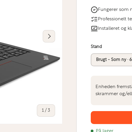
Fungerer som 
Professionelt t
Installeret og kl
Næste
Stand
Brugt - Som ny · 6
Enheden fremstå
skrammer og/ell
af
1
/
3
På lager