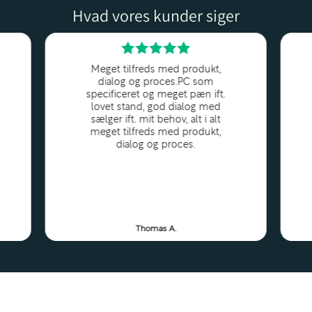
Hvad vores kunder siger
bejde med mange opgaver
u arbejder med store
plikationer, vil du kunne
er. Den store mængde RAM
Meget tilfreds med produkt,
dialog og proces.PC som
gt uden at gå på kompromis
specificeret og meget pæn ift.
der arbejder med krævende
lovet stand, god dialog med
sælger ift. mit behov, alt i alt
meget tilfreds med produkt,
dialog og proces.
 dine filer og applikationer.
r, hurtigere filoverførsler
 traditionelle harddiske.
Thomas A.
te dokumenter, kan du let
gere kapacitet. SSD-drev er
siske stød, hvilket sikrer,