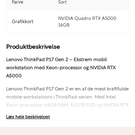
Farve
Sort
NVIDIA Quadro RTX A5000
Grafikkort
16GB
Produktbeskrivelse
Lenovo ThinkPad P17 Gen 2 – Ekstrem mobil
workstation med Xeon-processor og NVIDIA RTX
A5000
Lenovo ThinkPad P17 Gen 2 er en af de mest kraftfulde
mobile workstations i ThinkPad-serien. Med Intel
Xeon-processor, 64GB RAM, 512GB SSD og NVIDIA RTX
A5000 med 16GB dedikeret grafik hukommelse får du
Læs hele beskrivelsen
en professionel arbejdsstation, der er udviklet til de
mest krævende tekniske, kreative og datatunge