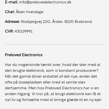
Store datasæt og beregninger
E-mail:
info@prelovedelectronics.dk
Professionelle softwaremiljøer
Chat:
Åben hverdage.
Xeon-platformen er designet til maksimal stabilitet og
Adresse:
Rosbjergvej 22G, Årslev. 8220 Brabrand.
pålidelighed ved langvarig belastning.
CVR:
43029991
64GB RAM – bygget til tunge workflows
Med hele 64GB RAM får du ressourcer nok til selv de
Preloved Electronics
mest krævende opgaver:
Har du nogensinde tænkt over, hvad der sker med al
den brugte elektronik, som vi konstant producerer?
Store CAD- og BIM-projekter
Når det gamle bliver erstattet af det nye, ender det
Avanceret multitasking
ofte på lossepladsen eller med at samle støv
Videoredigering i høj opløsning
derhjemme. Men hos Preloved Electronics har vi en
Rendering og visualisering
anden tilgang. Vi tror på, at brugt elektronik kan få et
Virtuelle maskiner og udviklingsmiljøer
nyt liv og fortsætte med at bringe glæde til en ny ejer.
Den store hukommelseskapacitet sikrer en hurtig og