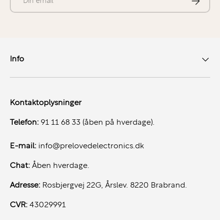
SSD | NVIDIA T550
er et stærkt valg, hvis du leder efter
en mobil workstation, der kombinerer stor
skærmplads, kraftfuld hardware og fleksibilitet —
perfekt til professionelle, der har krav til både ydelse
og mobilitet.
Info
Kontaktoplysninger
Telefon:
91 11 68 33 (åben på hverdage).
E-mail:
info@prelovedelectronics.dk
Chat:
Åben hverdage.
Adresse:
Rosbjergvej 22G, Årslev. 8220 Brabrand.
CVR:
43029991