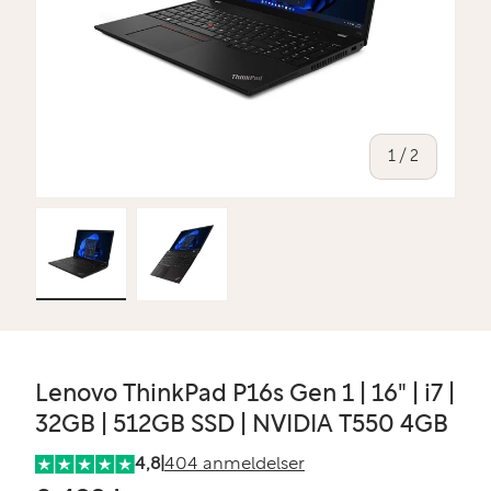
af
1
/
2
Indlæs billede 1 i gallerivisning
Indlæs billede 2 i gallerivisning
Lenovo ThinkPad P16s Gen 1 | 16" | i7 |
32GB | 512GB SSD | NVIDIA T550 4GB
4,8
|
404 anmeldelser