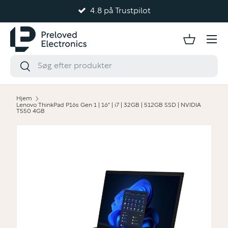
4.8 på Trustpilot
Gå til indhold
Hjem
Lenovo ThinkPad P16s Gen 1 | 16" | i7 | 32GB | 512GB SSD | NVIDIA
T550 4GB