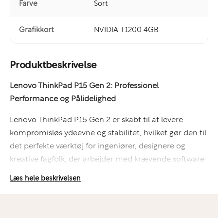
Farve
Sort
Grafikkort
NVIDIA T1200 4GB
Produktbeskrivelse
Lenovo ThinkPad P15 Gen 2: Professionel
Performance og Pålidelighed
Lenovo ThinkPad P15 Gen 2 er skabt til at levere
kompromisløs ydeevne og stabilitet, hvilket gør den til
det perfekte værktøj for ingeniører, designere og
kreative fagfolk, der arbejder med krævende software
og komplekse projekter.
Læs hele beskrivelsen
Nøglespecifikationer:
Skærm:
15,6" FHD (1920 x 1080) med antirefleks, som