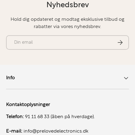
sikrer klare billeder og mindre øjenbelastning.
Nyhedsbrev
Processor:
Intel Core i7 – ideel til multitasking,
Hold dig opdateret og modtag eksklusive tilbud og
rendering og komplekse beregninger.
rabatter via vores nyhedsbrev.
RAM:
32GB DDR4, der giver rigelig hukommelse til
store datasæt og tunge applikationer.
E-mail
Abonner
Lager:
512GB NVMe SSD, der sikrer hurtig opstart,
pålidelig filadgang og rigelig plads til projekter.
Grafik:
Nvidia T1200 med 4GB dedikeret VRAM –
optimeret til professionel brug og ideel til CAD, 3D-
modellering og videoredigering.
Info
Grafikoptimering med Nvidia T1200:
Denne professionelle grafikløsning giver høj ydeevne
og præcision i applikationer som AutoCAD, Revit og
Kontaktoplysninger
Adobe Creative Suite. T1200 kombinerer kraft og
Telefon:
91 11 68 33 (åben på hverdage).
effektivitet, hvilket gør det muligt at håndtere
avancerede opgaver med lethed.
E-mail:
info@prelovedelectronics.dk