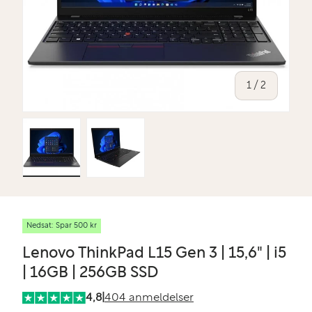
af
1
/
2
Indlæs billede 1 i gallerivisning
Indlæs billede 2 i gallerivisning
Nedsat: Spar 500 kr
Lenovo ThinkPad L15 Gen 3 | 15,6" | i5
| 16GB | 256GB SSD
4,8
|
404 anmeldelser