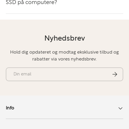
SSD på computere?
professionelle, der søger en kraftfuld og pålidelig
bærbar computer, som er nem at tage med sig. Med
sin fremragende skærm, stærke ydeevne og
avancerede sikkerhedsfunktioner, imødekommer den
alle krav til den moderne arbejdsdag – både på
Nyhedsbrev
kontoret og på farten.
Hold dig opdateret og modtag eksklusive tilbud og
rabatter via vores nyhedsbrev.
E-mail
Abonner
Info