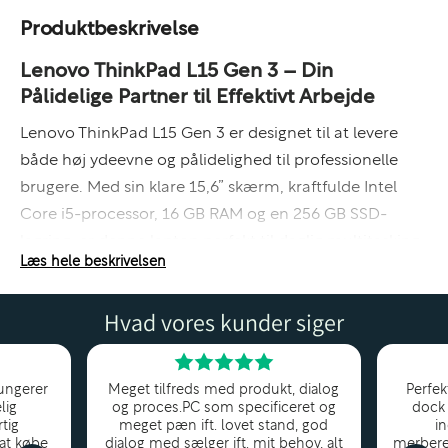
Produktbeskrivelse
Lenovo ThinkPad L15 Gen 3 – Din
Pålidelige Partner til Effektivt Arbejde
Lenovo ThinkPad L15 Gen 3 er designet til at levere
både høj ydeevne og pålidelighed til professionelle
brugere. Med sin klare 15,6” skærm, kraftfulde Intel
Core i5-processor, 16 GB RAM og en 256 GB SSD-
lagring, er denne laptop perfekt til daglig multitasking
Læs hele beskrivelsen
og forretningsbrug. ThinkPad L15 Gen 3 kombinerer
avanceret teknologi og robust holdbarhed i et stilfuldt
Hvad vores kunder siger
design, der imødekommer behovene hos den
moderne professionelle.
Visuel Oplevelse – 15,6” Skærm med Anti-
ungerer
Meget tilfreds med produkt, dialog
Perfek
lig
og proces.PC som specificeret og
dock 
refleks
tig
meget pæn ift. lovet stand, god
i
 at købe
dialog med sælger ift. mit behov, alt
merbere