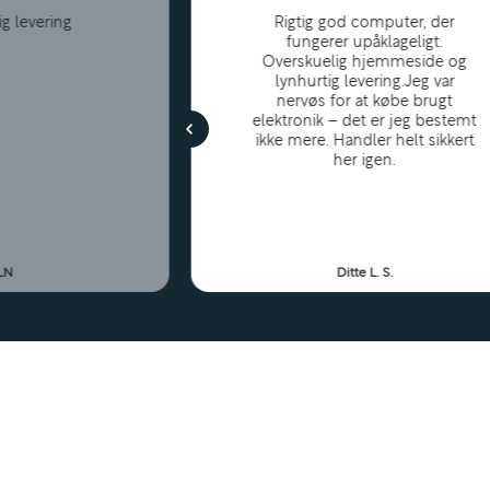
ig levering
Rigtig god computer, der
fungerer upåklageligt.
Overskuelig hjemmeside og
lynhurtig levering.Jeg var
nervøs for at købe brugt
elektronik – det er jeg bestemt
ikke mere. Handler helt sikkert
her igen.
 LN
Ditte L. S.