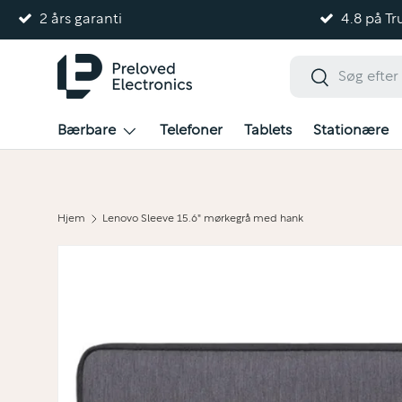
2 års garanti
4.8 på Tru
Gå til indhold
Søg
Søg
Bærbare
Telefoner
Tablets
Stationære
Hjem
Lenovo Sleeve 15.6" mørkegrå med hank