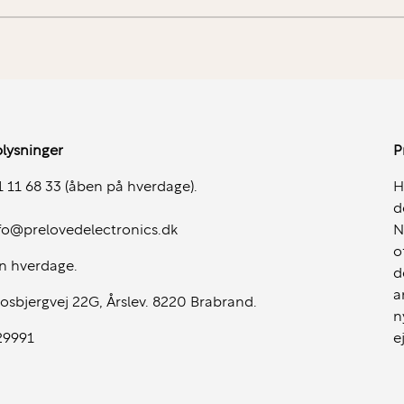
lysninger
P
 11 68 33 (åben på hverdage).
H
d
fo@prelovedelectronics.dk
N
o
n hverdage.
d
a
osbjergvej 22G, Årslev. 8220 Brabrand.
n
29991
e