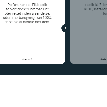
Perfekt handel. Fik bestilt
bestilt kl. 7.,
forkert dock til bærbar. Det
kl. 10, installe
blev rettet inden afsendelse,
fu
uden merberegning. kan 100%
anbefale at handle hos dem.
Martin S.
Niels