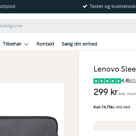
stpilot
Testet og kvalitetssik
Tilbehør
Kontakt
Sælg din enhed
Lenovo Slee
4,8
|
40
299 kr
(Inkl. mom