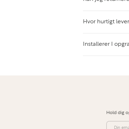
Hvor hurtigt lever
Installerer I op
Hold dig o
E-mail