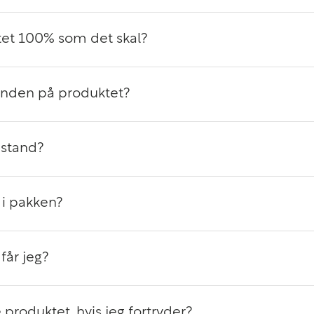
et 100% som det skal?
anden på produktet?
 stand?
i pakken?
får jeg?
 produktet, hvis jeg fortryder?