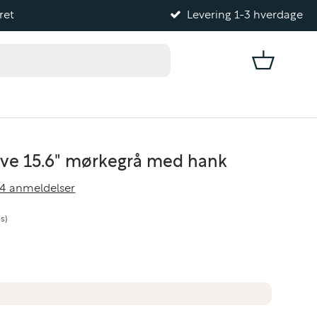
ret
Levering 1-3 hverdage
Kurv
ve 15.6" mørkegrå med hank
4 anmeldelser
s)