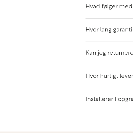
Hvad følger med 
Premium design i aluminium – let og rob
Hvor lang garanti 
HP EliteBook x360 1040 G8 er bygget i et slankt og 
aluminiumdesign, der både er let og robust. Du får:
Elegant og professionelt udtryk
Kan jeg returnere
Høj mobilitet og lav vægt
Hvor hurtigt lever
Solid konstruktion til daglig brug
Komfortabelt tastatur og præcis touchpad
Installerer I op
Designet gør den ideel til både kontor, møder og ar
Sikkerhed og professionelle funktioner