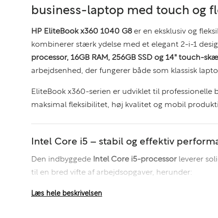
business-laptop med touch og fle
HP EliteBook x360 1040 G8
er en eksklusiv og fleks
kombinerer stærk ydelse med et elegant 2-i-1 des
processor, 16GB RAM, 256GB SSD og 14" touch-sk
arbejdsenhed, der fungerer både som klassisk lapto
EliteBook x360-serien er udviklet til professionelle
maksimal fleksibilitet, høj kvalitet og mobil produkti
Intel Core i5 – stabil og effektiv perfor
Den indbyggede
Intel Core i5-processor
leverer sol
til en bred vifte af arbejdsopgaver, herunder:
Kontor- og administrationsarbejde
Læs hele beskrivelsen
Multitasking med flere programmer