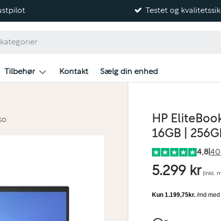
stpilot
Testet og kvalitetssik
Tilbehør
Kontakt
Sælg din enhed
HP EliteBook
SSD
16GB | 256
4,8
|
40
5.299 kr
(Inkl.