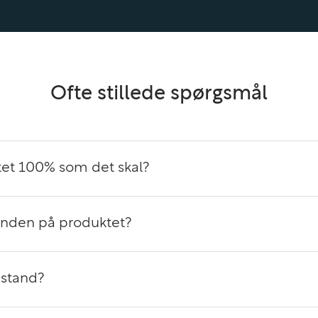
oter og arbejde mere
Ofte stillede spørgsmål
ring
et 100% som det skal?
bil adgang til dine
anden på produktet?
 stand?