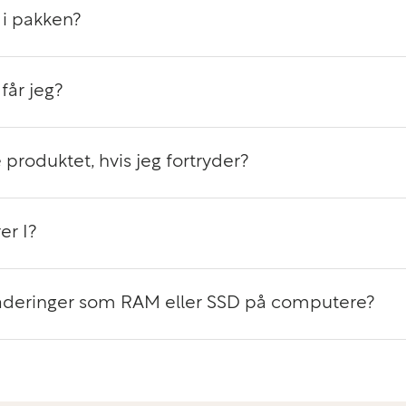
i pakken?
ust
får jeg?
eksklusivt
 produktet, hvis jeg fortryder?
er I?
graderinger som RAM eller SSD på computere?
bejde på farten.