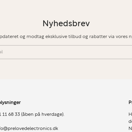
er en række
n arbejdsplads:
Nyhedsbrev
pdateret og modtag eksklusive tilbud og rabatter via vores 
lysninger
P
 11 68 33 (åben på hverdage).
H
d
fo@prelovedelectronics.dk
N