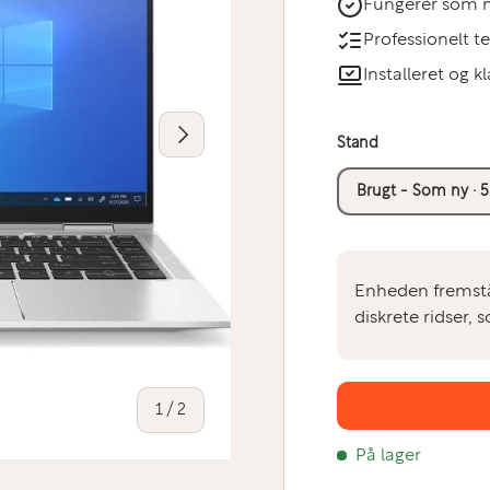
Fungerer som 
Professionelt t
Installeret og kl
Næste
Stand
Brugt - Som ny · 5
Enheden fremstå
diskrete ridser,
af
1
/
2
På lager