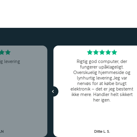
Web- og cloud-baserede systemer
Videomøder og samarbejdsværktøjer
Let billed- og dokumentbehandling
Sammen med
16GB RAM
får du en hurtig og respo
også ved travle arbejdsdage.
ig levering
Rigtig god computer, der
fungerer upåklageligt.
Overskuelig hjemmeside og
lynhurtig levering.Jeg var
14" Touch-skærm med x360-design – maks
nervøs for at købe brugt
elektronik – det er jeg bestemt
Den
14" touch-skærm
kombineret med det fleksib
ikke mere. Handler helt sikkert
her igen.
muligt at bruge computeren i flere tilstande:
Laptop til klassisk arbejde
Tablet til touch og noter
 LN
Ditte L. S.