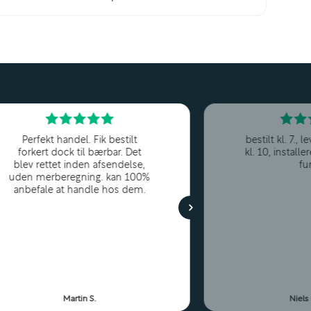
Perfekt handel. Fik bestilt
bestilt kl. 7.,
forkert dock til bærbar. Det
kl. 10, installe
blev rettet inden afsendelse,
fu
uden merberegning. kan 100%
anbefale at handle hos dem.
Martin S.
Niels