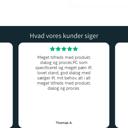
Hvad vores kunder siger
nsiv arbejdsoplevelse –
Meget tilfreds med produkt,
dialog og proces.PC som
specificeret og meget pæn ift.
lovet stand, god dialog med
imal fleksibilitet
sælger ift. mit behov, alt i alt
meget tilfreds med produkt,
le
360° hængsel
gør det
dialog og proces.
Thomas A.