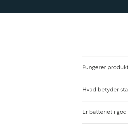
Tent-mode til præsentationer
Stand-mode til video og møder
Touch-funktionen gør det nemt at navigere, tage n
intuitivt – perfekt til moderne arbejdsformer.
Hurtig 256GB SSD – effektiv og stabil lag
Fungerer produkt
Med
256GB SSD-lagring
får du hurtig opstart og sta
programmer og filer. SSD’en bidrager til:
Hurtigere arbejdsgange
Hvad betyder st
Støjsvag drift
Er batteriet i god
Øget driftssikkerhed
Hurtig systemrespons