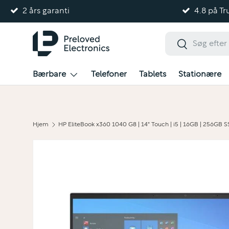
2 års garanti
4.8 på Tru
Gå til indhold
Søg
Søg
Bærbare
Telefoner
Tablets
Stationære
Hjem
HP EliteBook x360 1040 G8 | 14" Touch | i5 | 16GB | 256GB 