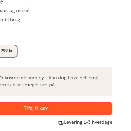
ny
estet og renset
ar til brug
.299 kr
r kosmetisk som ny – kan dog have helt små,
 som kun ses meget tæt på.
Tilføj til kurv
Levering 1-3 hverdage