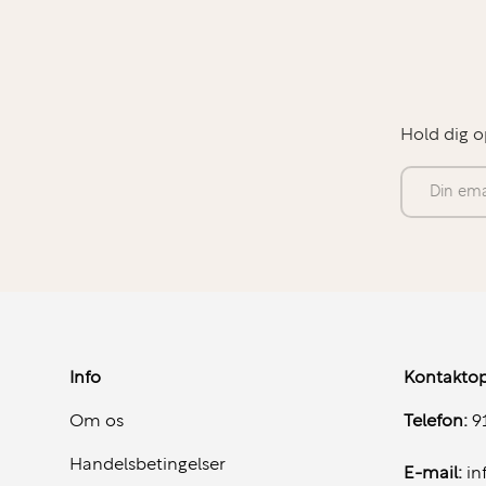
EliteBook-serien er udviklet til erhverv og indehold
sikkerhedsfunktioner, der beskytter dine data og di
TPM-sikkerhedschip
Privacy shutter på kamera
Hold dig o
Stabil platform til virksomhedsmiljøer
E-mail
Ideel til:
Konsulenter og mobile medarbejdere
Ledere og professionelle brugere
Info
Kontaktop
Præsentationer og mødebrug
Om os
Telefon:
91
Hjemmearbejde og hybridarbejde
Handelsbetingelser
E-mail:
in
Brugere der ønsker fleksibilitet med 2-i-1 funktion