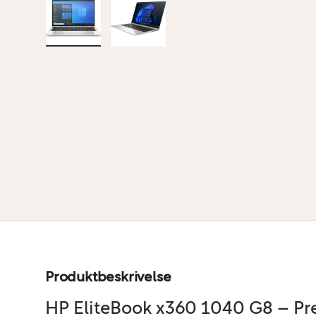
Indlæs billede 1 i gallerivisning
Indlæs billede 2 i gallerivisning
Produktbeskrivelse
HP EliteBook x360 1040 G8 – Pr