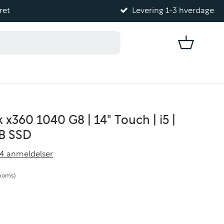
ret
Levering 1-3 hverdage
Kurv
 x360 1040 G8 | 14" Touch | i5 |
GB SSD
4 anmeldelser
 moms)