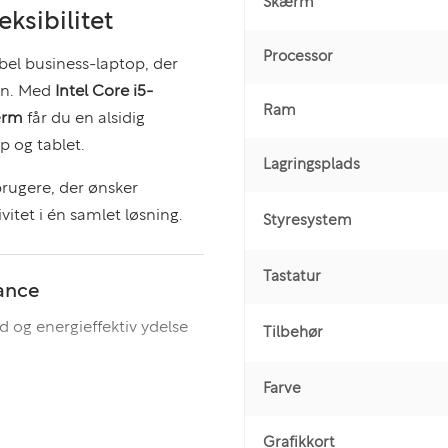
Skærm
ksibilitet
Processor
ibel business-laptop, der
ign. Med
Intel Core i5-
Ram
ærm
får du en alsidig
p og tablet.
Lagringsplads
 brugere, der ønsker
vitet i én samlet løsning.
Styresystem
Tastatur
mance
id og energieffektiv ydelse
Tilbehør
Farve
Grafikkort