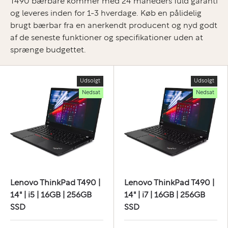
T490 bærbare kommer med 24 måneders fuld garanti
og leveres inden for 1-3 hverdage. Køb en pålidelig
brugt bærbar fra en anerkendt producent og nyd godt
af de seneste funktioner og specifikationer uden at
sprænge budgettet.
Udsolgt
Udsolgt
Nedsat
Nedsat
Lenovo ThinkPad T490 |
Lenovo ThinkPad T490 |
14" | i5 | 16GB | 256GB
14" | i7 | 16GB | 256GB
SSD
SSD