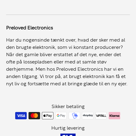
omkring i huset, vil Surface Laptop 5 være nem at
tage med dig uden at gå på kompromis med
ydeevnen. Dens minimalistiske og elegante design gør
Preloved Electronics
den også ideel til professionelle miljøer, hvor stil
betyder noget.
Har du nogensinde tænkt over, hvad der sker med al
den brugte elektronik, som vi konstant producerer?
Windows 11 – Næste Generation af
Når det gamle bliver erstattet af det nye, ender det
Produktivitet
ofte på lossepladsen eller med at samle støv
Surface Laptop 5 kommer med
Windows 11
, som er
derhjemme. Men hos Preloved Electronics har vi en
anden tilgang. Vi tror på, at brugt elektronik kan få et
udviklet til at forbedre din produktivitet og kreativitet.
nyt liv og fortsætte med at bringe glæde til en ny ejer.
Windows 11 tilbyder et elegant og brugervenligt
design, forbedrede multitasking-funktioner med
Snap
Layouts
og
Virtual Desktops
, samt dyb integration
Sikker betaling
med Microsoft Teams. Med Windows 11 får du en
arbejdsplatform, der er skræddersyet til moderne
brugere, som har brug for fleksibilitet, sikkerhed, og
Hurtig levering
høj ydeevne.