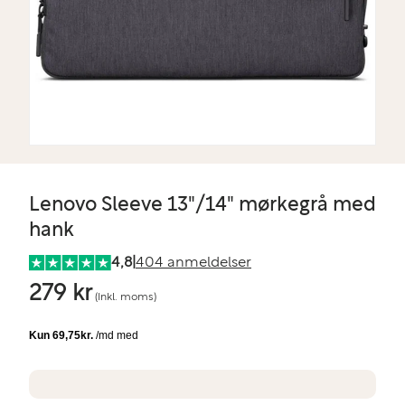
Lenovo Sleeve 13"/14" mørkegrå med
hank
4,8
|
404 anmeldelser
279 kr
(Inkl. moms)