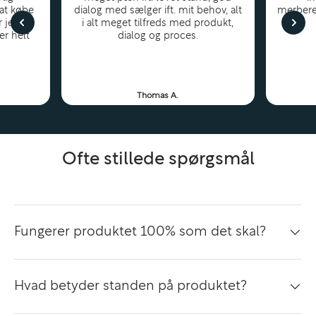
 at købe
dialog med sælger ift. mit behov, alt
merbere
r jeg
i alt meget tilfreds med produkt,
er helt
dialog og proces.
Thomas A.
Ofte stillede spørgsmål
Fungerer produktet 100% som det skal?
Hvad betyder standen på produktet?