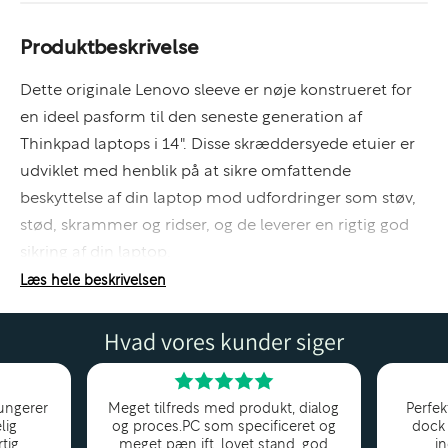
Produktbeskrivelse
Dette originale Lenovo sleeve er nøje konstrueret for
en ideel pasform til den seneste generation af
Thinkpad laptops i 14". Disse skræddersyede etuier er
udviklet med henblik på at sikre omfattende
beskyttelse af din laptop mod udfordringer som støv,
stød, skrammer og ridser, og de leverer en rigtig god
sikring af din laptop.
Læs hele beskrivelsen
Designet er let og har et professionelt udtryk.
Hvad vores kunder siger
Nyt produkt i original indpakning.
ungerer
Meget tilfreds med produkt, dialog
Perfek
lig
og proces.PC som specificeret og
dock 
tig
meget pæn ift. lovet stand, god
i