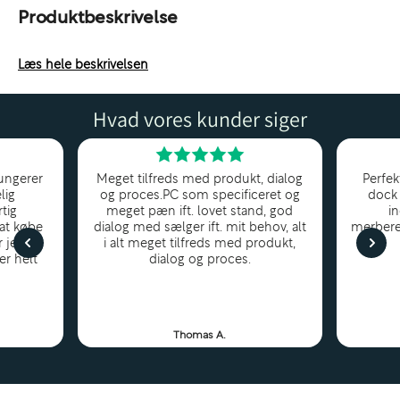
Produktbeskrivelse
Læs hele beskrivelsen
Hvad vores kunder siger
ungerer
Meget tilfreds med produkt, dialog
Perfek
lig
og proces.PC som specificeret og
dock 
tig
meget pæn ift. lovet stand, god
i
 at købe
dialog med sælger ift. mit behov, alt
merbere
r jeg
i alt meget tilfreds med produkt,
er helt
dialog og proces.
Thomas A.