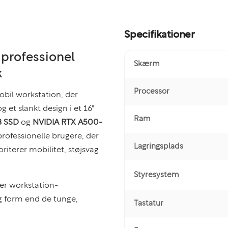
Specifikationer
 professionel
Skærm
k
Processor
bil workstation, der
 et slankt design i et 16"
Ram
B SSD
og
NVIDIA RTX A500-
rofessionelle brugere, der
Lagringsplads
iterer mobilitet, støjsvag
Styresystem
ker workstation-
g form end de tunge,
Tastatur