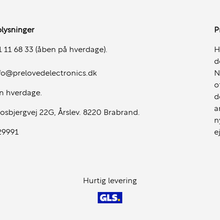
let workstation-klasse
4GB VRAM
er udviklet til
lysninger
P
-acceleration er vigtigere
 11 68 33 (åben på hverdage).
H
godt til:
d
fo@prelovedelectronics.dk
N
o
n hverdage.
d
a
osbjergvej 22G, Årslev. 8220 Brabrand.
n
29991
e
aremiljøer og giver en mere
ikationer.
Hurtig levering
mfort