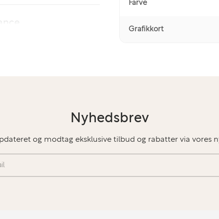
Farve
mance
Grafikkort
og stabil ydelse til
ndt andet:
Nyhedsbrev
pdateret og modtag eksklusive tilbud og rabatter via vores 
dende og responsiv
nge samtidige programmer.