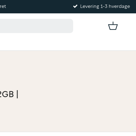
ret
Levering 1-3 hverdage
Kurv
2GB |