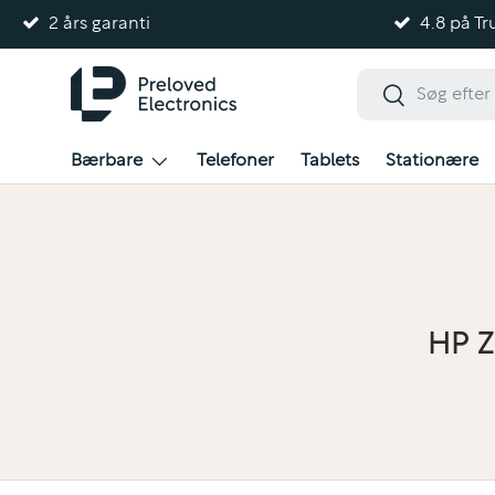
2 års garanti
4.8 på Tru
Gå til indhold
Søg
Søg
Bærbare
Telefoner
Tablets
Stationære
HP Z