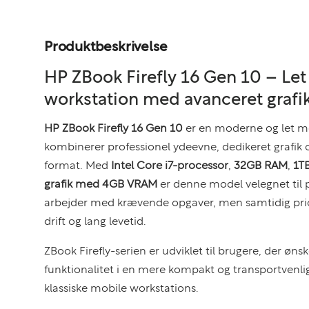
Produktbeskrivelse
HP ZBook Firefly 16 Gen 10 – Let
workstation med avanceret grafi
HP ZBook Firefly 16 Gen 10
er en moderne og let mo
kombinerer professionel ydeevne, dedikeret grafik og
format. Med
Intel Core i7-processor
,
32GB RAM
,
1T
grafik med 4GB VRAM
er denne model velegnet til p
arbejder med krævende opgaver, men samtidig prior
drift og lang levetid.
ZBook Firefly-serien er udviklet til brugere, der øns
funktionalitet i en mere kompakt og transportvenli
klassiske mobile workstations.