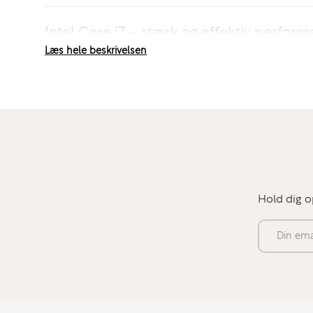
Intel Core i7 – stærk og effektiv perfor
Læs hele beskrivelsen
Den indbyggede
Intel Core i7-processor
leverer høj 
professionelle arbejdsopgaver og er velegnet til bla
Avanceret multitasking
Store regneark og databehandling
Udviklingsarbejde og tekniske applikationer
Professionelle kontor- og analyseopgaver
Hold dig o
E-mail
Kreative workflows med moderate systemkrav
Sammen med
32GB RAM
sikrer processoren en fly
arbejdsoplevelse – også ved høj belastning og ma