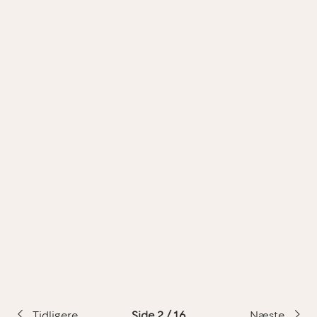
Tidligere
Side 2 / 16
Næste