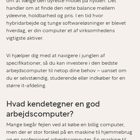
om at vælge den dyreste model på hylden. Det
handler om at finde den rette balance mellem
ydeevne, holdbarhed og pris. I en tid hvor
hybridarbejde og tunge softwareløsninger er blevet
hverdag, er din computer et af virksomhedens
vigtigste aktiver.
Vi hjælper dig med at navigere i junglen af
specifikationer, så du kan investere i den bedste
arbejdscomputer til netop dine behov – uanset om
du er selvstændig, studerende eller indkøber for en
større it-afdeling.
Hvad kendetegner en god
arbejdscomputer?
Mange begår fejlen ved at købe en billig computer,
men der er stor forskel på en maskine til hjemmebrug
og en professionel arbejdscomputer. En maskine til