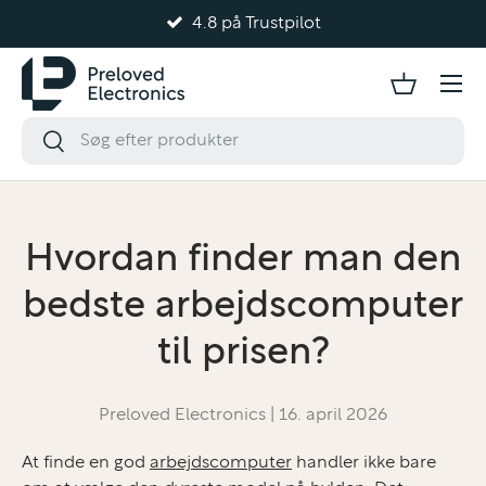
4.8 på Trustpilot
Gå til indhold
Hvordan finder man den
bedste arbejdscomputer
til prisen?
Preloved Electronics |
16. april 2026
At finde en god
arbejdscomputer
handler ikke bare