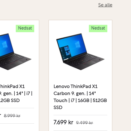
Se alle
Nedsat
Nedsat
ThinkPad X1
Lenovo ThinkPad X1
L
gen. | 14" | i7 |
Carbon 9. gen. | 14"
Ca
512GB SSD
Touch | i7 | 16GB | 512GB
|
SSD
r
7
8.999 kr
7.699 kr
9.499 kr