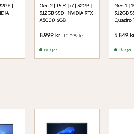
 32GB |
Gen 2 | 15,6" | i7 | 32GB |
Gen 1 | 15
IDIA
512GB SSD | NVIDIA RTX
512GB SS
A3000 6GB
Quadro 
8.999 kr
5.849 k
10.999 kr
På lager
På lager