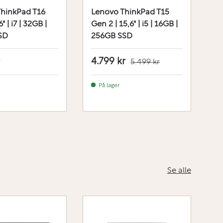
hinkPad T16
Lenovo ThinkPad T15
L
" | i7 | 32GB |
Gen 2 | 15,6" | i5 | 16GB |
Ge
SD
256GB SSD
2
4.799 kr
4
5.499 kr
På lager
Se alle