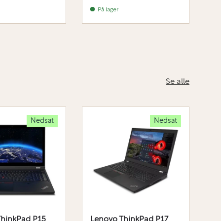
På lager
Se alle
Nedsat
Nedsat
ThinkPad P15
Lenovo ThinkPad P17
L