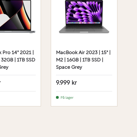
Pro 14" 2021 |
MacBook Air 2023 | 15" |
M
 32GB | 1TB SSD
M2 | 16GB | 1TB SSD |
M
Grey
Space Grey
|
r
9.999 kr
1
På lager