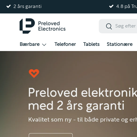
2 års garanti
4.8 på Tru
Gå til indhold
Søg
Søg
Bærbare
Telefoner
Tablets
Stationære