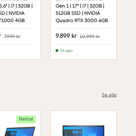
,6" | i7 | 32GB |
Gen 1 | 17" | i7 | 32GB |
Ge
D | NVIDIA
512GB SSD | NVIDIA
5
T1000 4GB
Quadro RTX 3000 6GB
Q
r
9.899 kr
5
7.999 kr
10.999 kr
På lager
Se alle
Nedsat