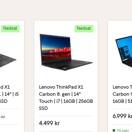
Nedsat
Nedsat
d X1
Lenovo ThinkPad X1
Lenovo 
| 14" | i5
Carbon 8. gen | 14"
Carbon 9. 
 SSD
Touch | i7 | 16GB | 256GB
16GB | 
SSD
6.999 k
 kr
4.499 kr
På lager