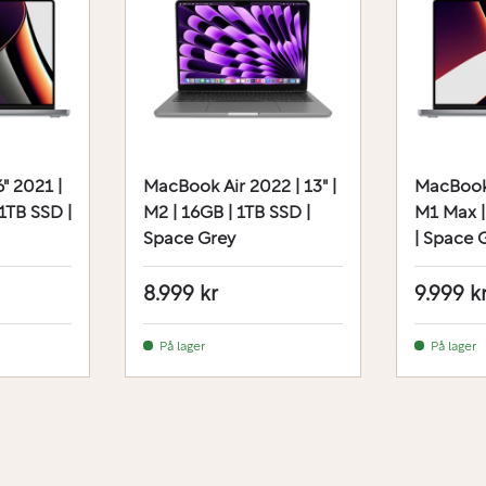
" 2021 |
MacBook Air 2022 | 13" |
MacBook 
1TB SSD |
M2 | 16GB | 1TB SSD |
M1 Max |
Space Grey
| Space 
8.999 kr
9.999 k
På lager
På lager