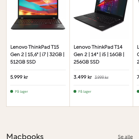
Lenovo ThinkPad T15
Lenovo ThinkPad T14
Gen 2 | 15,6" | i7 | 32GB |
Gen 2 | 14" | i5 | 16GB |
G
512GB SSD
256GB SSD
5.999 kr
3.499 kr
7
3.999 kr
På lager
På lager
Macbooks
Se alle