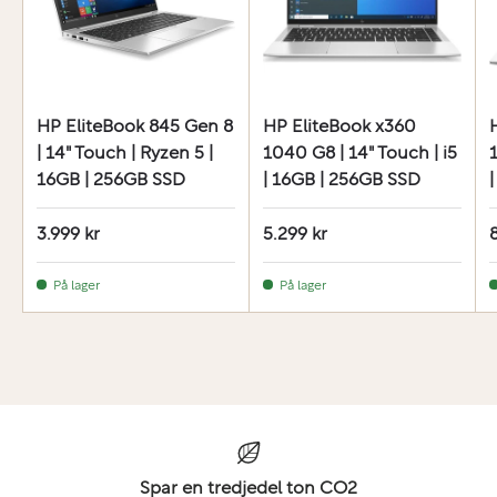
HP EliteBook 845 Gen 8
HP EliteBook x360
| 14" Touch | Ryzen 5 |
1040 G8 | 14" Touch | i5
1
16GB | 256GB SSD
| 16GB | 256GB SSD
3.999 kr
5.299 kr
På lager
På lager
Spar en tredjedel ton CO2