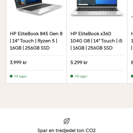
HP EliteBook 845 Gen 8
HP EliteBook x360
| 14" Touch | Ryzen 5 |
1040 G8 | 14" Touch | i5
1
16GB | 256GB SSD
| 16GB | 256GB SSD
3.999 kr
5.299 kr
På lager
På lager
Spar en tredjedel ton CO2