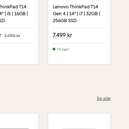
ThinkPad T14
Lenovo ThinkPad T14
L
" | i5 | 16GB |
Gen 4 | 14" | i7 | 32GB |
Ge
SD
256GB SSD
5
r
7.499 kr
7
3.999 kr
På lager
Se alle