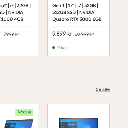
,6" | i7 | 32GB |
Gen 1 | 17" | i7 | 32GB |
Ge
D | NVIDIA
512GB SSD | NVIDIA
5
T1000 4GB
Quadro RTX 3000 6GB
Q
r
9.899 kr
5
7.999 kr
10.999 kr
På lager
Se alle
Nedsat