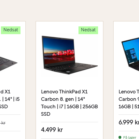
Nedsat
Nedsat
d X1
Lenovo ThinkPad X1
Lenovo 
| 14" | i5
Carbon 8. gen | 14"
Carbon 9. 
 SSD
Touch | i7 | 16GB | 256GB
16GB | 
SSD
6.999 k
 kr
4.499 kr
På lager