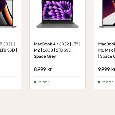
" 2021 |
MacBook Air 2022 | 13" |
MacBook 
1TB SSD |
M2 | 16GB | 1TB SSD |
M1 Max |
Space Grey
| Space 
8.999 kr
9.999 k
På lager
På lager