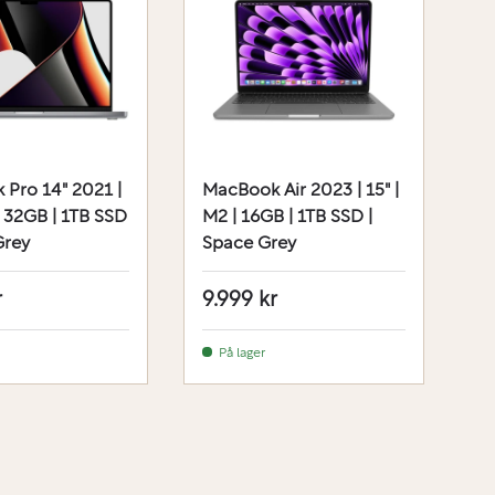
Pro 14" 2021 |
MacBook Air 2023 | 15" |
M
 32GB | 1TB SSD
M2 | 16GB | 1TB SSD |
M
Grey
Space Grey
|
r
9.999 kr
1
På lager