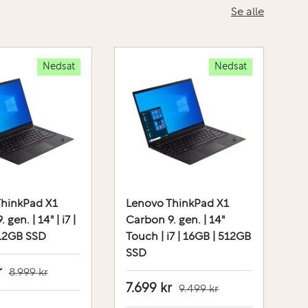
Se alle
Nedsat
Nedsat
ThinkPad X1
Lenovo ThinkPad X1
L
gen. | 14" | i7 |
Carbon 9. gen. | 14"
Ca
512GB SSD
Touch | i7 | 16GB | 512GB
|
SSD
r
7
8.999 kr
7.699 kr
9.499 kr