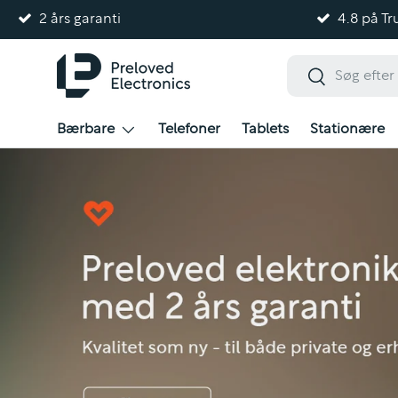
2 års garanti
4.8 på Tru
Gå til indhold
Søg
Søg
Bærbare
Telefoner
Tablets
Stationære