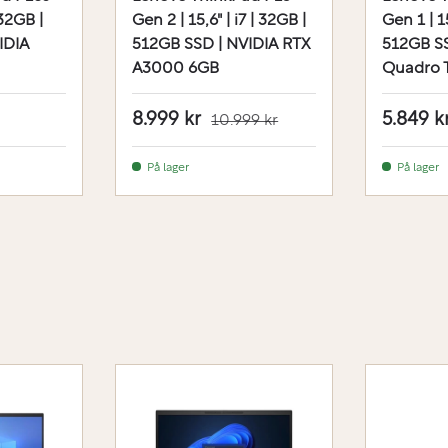
 32GB |
Gen 2 | 15,6" | i7 | 32GB |
Gen 1 | 15
IDIA
512GB SSD | NVIDIA RTX
512GB SS
A3000 6GB
Quadro 
8.999 kr
5.849 k
10.999 kr
På lager
På lager