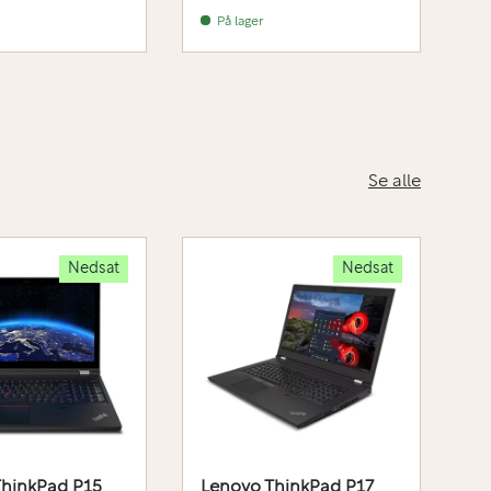
På lager
Se alle
Nedsat
Nedsat
ThinkPad P15
Lenovo ThinkPad P17
L